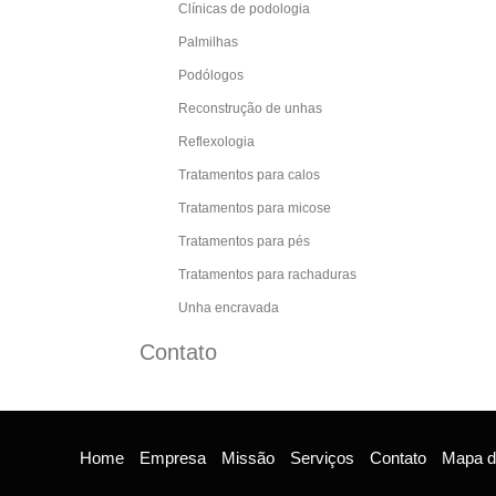
Clínicas de podologia
Palmilhas
Podólogos
Reconstrução de unhas
Reflexologia
Tratamentos para calos
Tratamentos para micose
Tratamentos para pés
Tratamentos para rachaduras
Unha encravada
Contato
Home
Empresa
Missão
Serviços
Contato
Mapa do