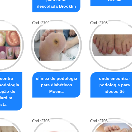
descolada Brooklin
Cod.:
2702
Cod.:
2703
contro
clínica de podologia
onde encontrar
 podologia
para diabéticos
podologia para
ecção de
Moema
idosos Sé
Jardim
ista
Cod.:
2705
Cod.:
2706