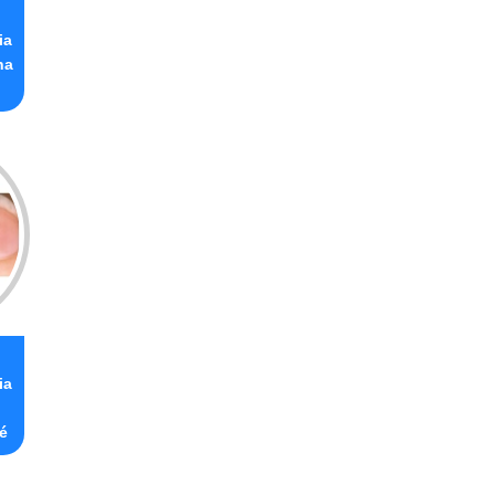
ia
ha
ia
é