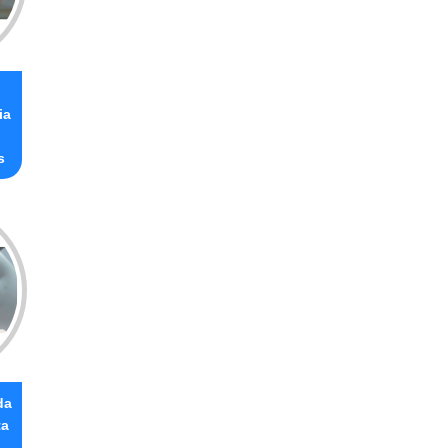
ia
s
da
ta