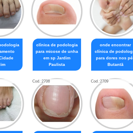
 podologia
clínica de podologia
onde encontrar
tamento
para micose de unha
clínica de podolog
Cidade
em sp Jardim
para dores nos pé
dim
Paulista
Butantã
Cod.:
2708
Cod.:
2709