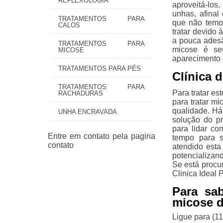
REFLEXOLOGIA
aproveitá-los
unhas, afina
TRATAMENTOS PARA
que não temo
CALOS
tratar devido 
a pouca ades
TRATAMENTOS PARA
micose é se
MICOSE
aparecimento 
TRATAMENTOS PARA PÉS
Clínica 
TRATAMENTOS PARA
Para tratar e
RACHADURAS
para tratar m
qualidade. Há
UNHA ENCRAVADA
solução do pr
para lidar co
tempo para s
atendido esta
potencializan
Se está procur
Clinica Ideal 
Para sa
micose 
Ligue para
(1