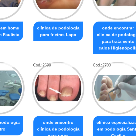
 em home
clínica de podologia
onde encontrar
m Paulista
para frieiras Lapa
clínica de podolog
para tratamento
calos Higienópoli
Cod.:
2699
Cod.:
2700
 podologia
onde encontro
clínica especializa
tro
clínica de podologia
em podologia San
para unha
Cecília