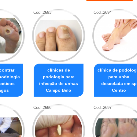
Cod.:
2693
Cod.:
2694
contrar
clínicas de
clínica de podolog
 podologia
podologia para
para unha
béticos
infecção de unhas
descolada em sp
lagos
Campo Belo
Centro
Cod.:
2696
Cod.:
2697