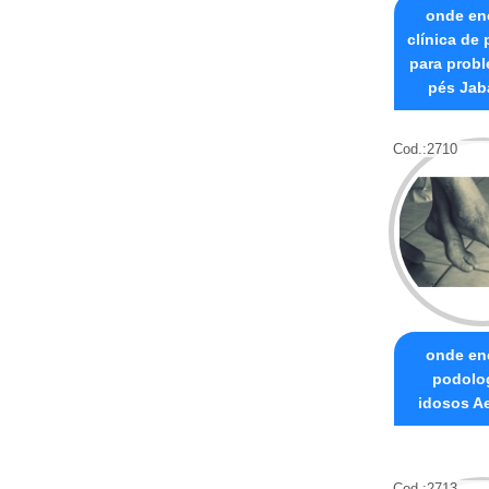
onde en
clínica de
para prob
pés Jab
Cod.:
2710
onde en
podolo
idosos A
Cod.:
2713