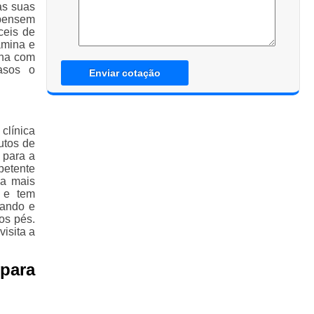
as suas
 pensem
ceis de
âmina e
nha com
asos o
Enviar cotação
clínica
utos de
 para a
petente
ca mais
 e tem
iando e
os pés.
isita a
para