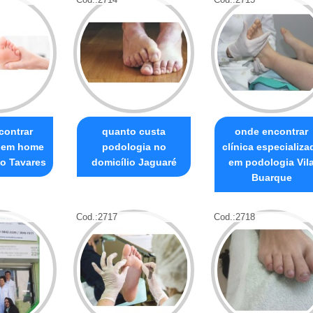
contrar
quanto custa
onde encontrar
 em home
podologia no
clínica especializa
o Tavares
domicílio Jaguaré
em podologia Vil
Buarque
Cod.:
2717
Cod.:
2718