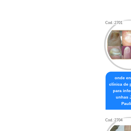
Cod.:
2701
onde en
clínica de
para inf
unhas 
Paul
Cod.:
2704