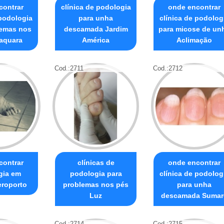
contrar
clínica de podologia
onde encontrar
 podologia
para unha
clínica de podolog
lemas nos
descamada Jardim
para micose de un
aquara
América
Aclimação
Cod.:
2711
Cod.:
2712
contrar
clínicas de
onde encontrar
gia em
podologia para
clínica de podolog
eroporto
problemas nos pés
para unha
Luz
descamada Sumar
Cod.:
2714
Cod.:
2715