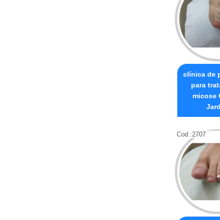
clínica de
para tra
micose 
Jar
Cod.:
2707