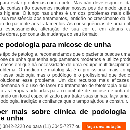
, para evitar problemas com a pele. Mas não deve esquecer d
l de contas não queremos mostrar nossos pés de modo que
s higiene. O fungo nas unhas é um dos problemas mais difí
à sua resistência aos tratamentos, lentidão no crescimento da l
ão do paciente aos tratamentos. As consequências de uma u
u espessamento, alteração de sua cor e, em alguns c
de dores, por conta da mudança do seu formato.
de podologia para micose de unha
ste tipo de patologia, recomendamos que o paciente busque uma 
icose de unha que tenha equipamentos modernos e utilize prod
 casos em que há necessidade de uma equipe multidisciplinar
oblema. O médico dermatologista é o profissional mais com
m essa patologia mas o podólogo é o profissional que dedi
olucionar esse problema. Um dos recursos mais eficazes
 demanda é o uso do laser no tratamento de fototerapia auxil
do as terapias adotadas para o combate de micose de unha d
ando um local especializado para tratar suas unhas, faça uma v
Podologia, tradição e confiança que o tempo ajudou a construir.
ber mais sobre clínica de podologia 
de unha
1) 3842-2228
ou para
(11) 3045-7277
ou
faça uma cotação