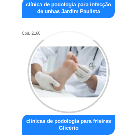
clínica de podologia para infecção
de unhas Jardim Paulista
Cod.:
2160
clínicas de podologia para frieiras
Glicério