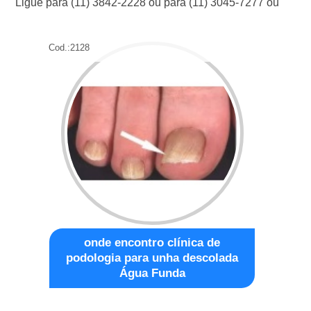
Ligue para
(11) 3842-2228
ou para
(11) 3045-7277
ou
Cod.:
2128
onde encontro clínica de
podologia para unha descolada
Água Funda