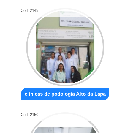
Cod.:
2149
clínicas de podologia Alto da Lapa
Cod.:
2150