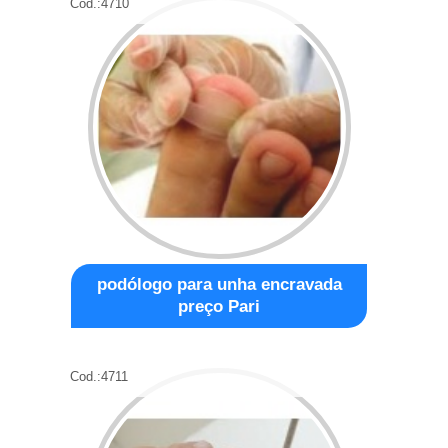
Cod.:
4710
podólogo para unha encravada
preço Pari
Cod.:
4711