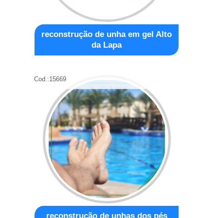
reconstrução de unha em gel Alto
da Lapa
Cod.:
15669
reconstrução de unhas dos pés