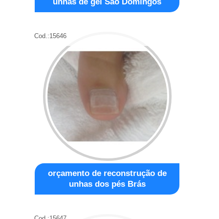
unhas de gel São Domingos
Cod.:
15646
orçamento de reconstrução de
unhas dos pés Brás
Cod.:
15647