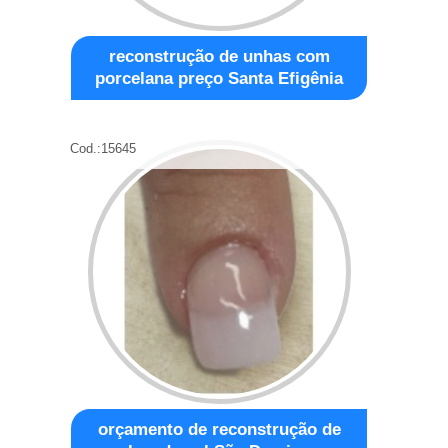
reconstrução de unhas com
porcelana preço Santa Efigênia
Cod.:
15645
orçamento de reconstrução de