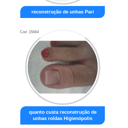
reconstrução de unhas Pari
Cod.:
15664
quanto custa reconstrução de
unhas roídas Higienópolis