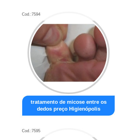
Cod.:
7594
tratamento de micose entre os
dedos preço Higienópolis
Cod.:
7595