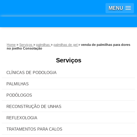
MENU
Home
»
Serviços
»
palmilhas
»
palmilhas de gel
»
venda de palmilhas para dores
no joelho Consolação
Serviços
CLÍNICAS DE PODOLOGIA
PALMILHAS
PODÓLOGOS
RECONSTRUÇÃO DE UNHAS
REFLEXOLOGIA
TRATAMENTOS PARA CALOS