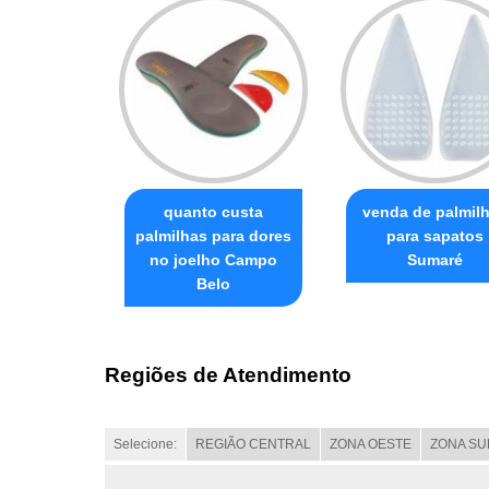
quanto custa
venda de palmil
palmilhas para dores
para sapatos
no joelho Campo
Sumaré
Belo
Regiões de Atendimento
Selecione:
REGIÃO CENTRAL
ZONA OESTE
ZONA SU