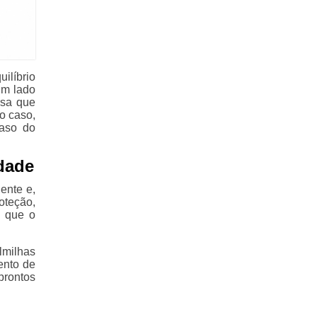
líbrio
um lado
rsa que
o caso,
aso do
dade
ente e,
oteção,
o que o
lmilhas
ento de
prontos