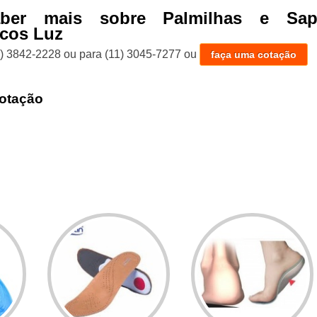
aber mais sobre Palmilhas e Sap
cos Luz
1) 3842-2228
ou para
(11) 3045-7277
ou
faça uma cotação
otação