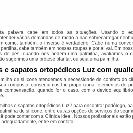
esta palavra cabe em todos as situações. Usando o equi
atender várias demandas de modo a não sobrecarregar nenh
sim como, também, o inverso é verdadeiro. Cabe numa conve
 partilha, cabe também em nossas roupas e por aí vai. Em noss
s de pés, quando nos pedem uma palmilha, avaliamos o c
tão sugerimos uma prótese plantar, ou seja uma palmilha.
s e sapatos ortopédicos Luz com quali
lmilha de silicone atendemos a necessidade de conforto do cli
seu composto, conseguimos lhe proporcionar elementos de pr
 e compensação, quando for o caso, com o devido equilíbri
ce.
milhas e sapatos ortopédicos Luz? para encontrar podólogo, pa
 palmilha de silicone, entre outras opções de serviços do segm
ê pode contar com a Clinica Ideal. Nossos profissionais estão 
o adequadamente, entre em contato.