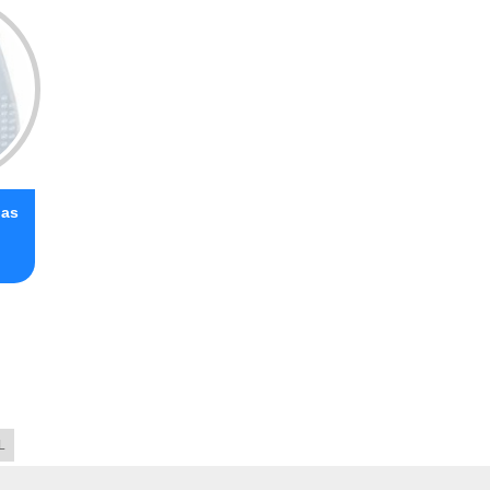
has
L