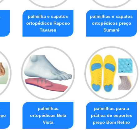
a
palmilha e sapatos
palmilhas e sapatos
ortopédicos Raposo
ortopédicos preço
Tavares
Sumaré
a
palmilhas
palmilhas para a
eço
ortopédicas Bela
prática de esportes
Vista
preço Bom Retiro