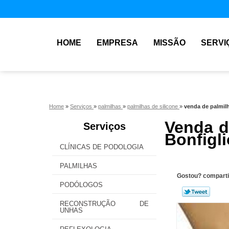
HOME
EMPRESA
MISSÃO
SERVI
Home
»
Serviços
»
palmilhas
»
palmilhas de silicone
»
venda de palmilh
Venda d
Serviços
Bonfigli
CLÍNICAS DE PODOLOGIA
PALMILHAS
Gostou? comparti
PODÓLOGOS
RECONSTRUÇÃO DE
UNHAS