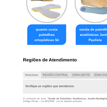
quanto custa
venda de palmil
palmilhas
anatômicas Jard
ortopédicas Sé
Paulista
Regiões de Atendimento
Selecione:
REGIÃO CENTRAL
ZONA OESTE
ZONA SU
Verifique as regiões que atendemos
O conteúdo do texto "
Venda de Palmilhas Anatômicas Jardim Bonfigliol
Código Penal –
Lei 9610/98 - Lei de direitos autorais
.