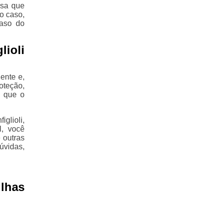
rsa que
o caso,
aso do
ioli
ente e,
oteção,
o que o
lioli,
l, você
 outras
úvidas,
lhas