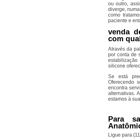
ou outro, as
diverge, numa
como tratamo
paciente e en
venda de
com qua
Através da pa
por conta de 
estabilização
silicone ofere
Se está prec
Oferecendo s
encontra serv
alternativas.
estamos à sua
Para s
Anatômic
Ligue para
(1