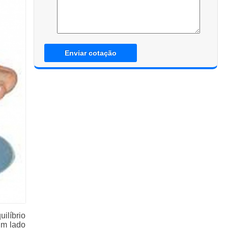
Enviar cotação
líbrio
um lado