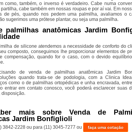
sim como, também, o inverso é verdadeiro. Cabe numa conve
 partilha, cabe também em nossas roupas e por aí vai. Em noss
s de pés, quando nos pedem uma palmilha, avaliamos o c
tão sugerimos uma prótese plantar, ou seja uma palmilha.
 palmilhas anatômicas Jardim Bonfigl
lidade
lmilha de silicone atendemos a necessidade de conforto do cli
seu composto, conseguimos lhe proporcionar elementos de pr
 e compensação, quando for o caso, com o devido equilíbri
ce.
isando de venda de palmilhas anatômicas Jardim Bonfig
oluções quando trata-se de podologia, com a Clinica Idea
iços como o de palmilhas ortopédicas e unha encravada, entre
 Ao entrar em contato conosco, você poderá esclarecer suas d
 disposição.
aber mais sobre Venda de Palmi
as Jardim Bonfiglioli
1) 3842-2228
ou para
(11) 3045-7277
ou
faça uma cotação