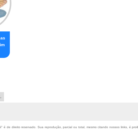
has
im
L
i
" é de direito reservado. Sua reprodução, parcial ou total, mesmo citando nossos links, é proi