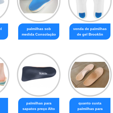
l
palmilhas sob
venda de palmilhas
medida Consolação
de gel Brooklin
palmilhas para
quanto custa
sapatos preço Alto
palmilhas para