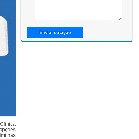
Enviar cotação
Clinica
 opções
lmilhas