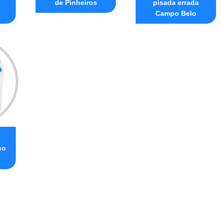
de Pinheiros
pisada errada
Campo Belo
ço