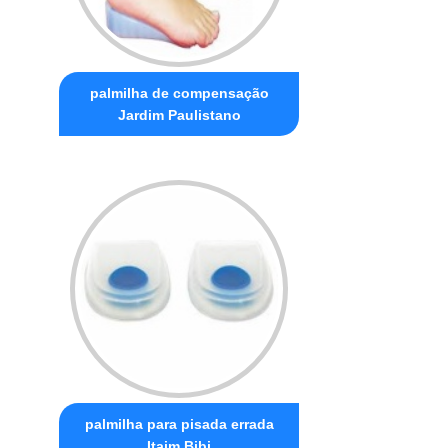
palmilha de compensação
Jardim Paulistano
palmilha para pisada errada
Itaim Bibi