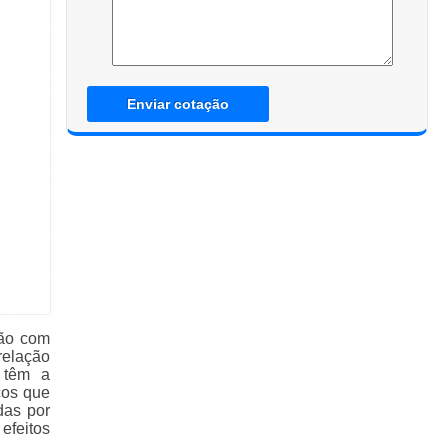
Enviar cotação
ção com
relação
 têm a
cos que
das por
efeitos