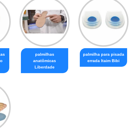
has
palmilhas
palmilha para pisada
ão
anatômicas
errada Itaim Bibi
Liberdade