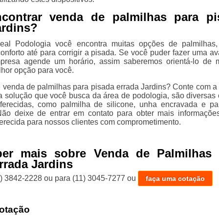
contrar venda de palmilhas para pi
ardins?
deal Podologia você encontra muitas opções de palmilhas
onforto até para corrigir a pisada. Se você puder fazer uma av
resa agende um horário, assim saberemos orientá-lo de 
lhor opção para você.
 venda de palmilhas para pisada errada Jardins? Conte com a 
 a solução que você busca da área de podologia, são diversas
ferecidas, como palmilha de silicone, unha encravada e pa
Não deixe de entrar em contato para obter mais informaçõe
erecida para nossos clientes com comprometimento.
ber mais sobre Venda de Palmilhas 
rrada Jardins
1) 3842-2228
ou para
(11) 3045-7277
ou
faça uma cotação
otação