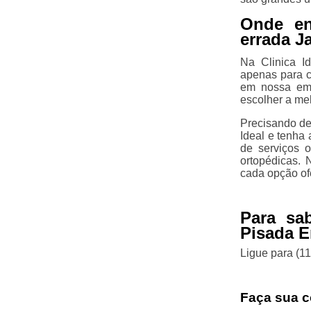
Onde en
errada J
Na Clinica I
apenas para c
em nossa emp
escolher a me
Precisando de
Ideal e tenha
de serviços o
ortopédicas. 
cada opção of
Para sa
Pisada E
Ligue para
(1
Faça sua c