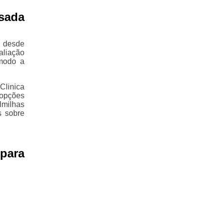
sada
, desde
aliação
modo a
Clinica
 opções
lmilhas
s sobre
para