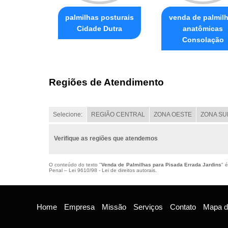
palmilhas posturais
venda de palmil
Cidade Dutra
anatômicas
Consolação
Regiões de Atendimento
Selecione:
REGIÃO CENTRAL
ZONA OESTE
ZONA SU
Verifique as regiões que atendemos
O conteúdo do texto "
Venda de Palmilhas para Pisada Errada Jardins
" 
Penal –
Lei 9610/98 - Lei de direitos autorais
.
Home
Empresa
Missão
Serviços
Contato
Mapa do