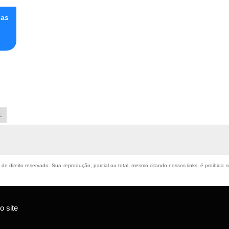
has
L
é de direito reservado. Sua reprodução, parcial ou total, mesmo citando nossos links, é proibida 
 site