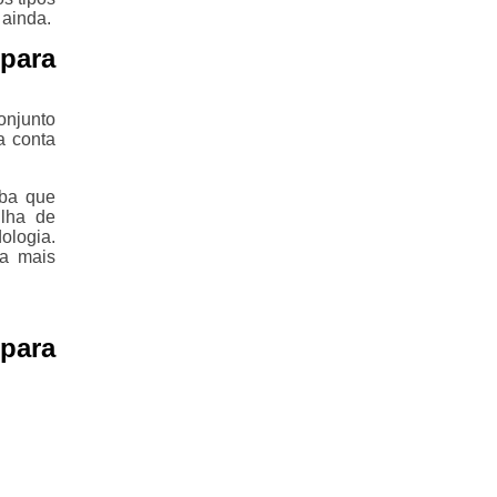
 ainda.
 para
onjunto
a conta
iba que
ilha de
ologia.
ba mais
para