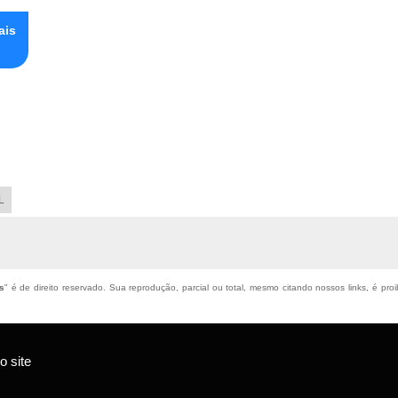
ais
L
s
" é de direito reservado. Sua reprodução, parcial ou total, mesmo citando nossos links, é proi
 site