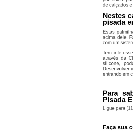
de calçados e 
Nestes c
pisada e
Estas palmilh
acima dele. F
com um sistem
Tem interess
através da Cl
silicone, po
Desenvolvemo
entrando em c
Para sa
Pisada E
Ligue para
(1
Faça sua c