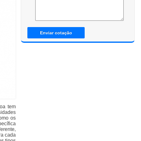
Enviar cotação
soa tem
sidades
como os
cífica
erente,
ra cada
s tipos