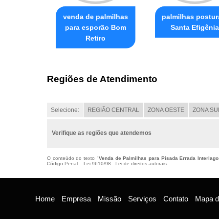
venda de palmilhas
palmilhas postur
para esporão Bom
Santa Efigênia
Retiro
Regiões de Atendimento
Selecione:
REGIÃO CENTRAL
ZONA OESTE
ZONA SU
Verifique as regiões que atendemos
O conteúdo do texto "
Venda de Palmilhas para Pisada Errada Interlago
Código Penal –
Lei 9610/98 - Lei de direitos autorais
.
Home
Empresa
Missão
Serviços
Contato
Mapa do