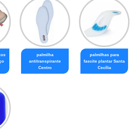
tos
palmilha
palmilhas para
ço
antitranspirante
fascite plantar Santa
Centro
Cecília