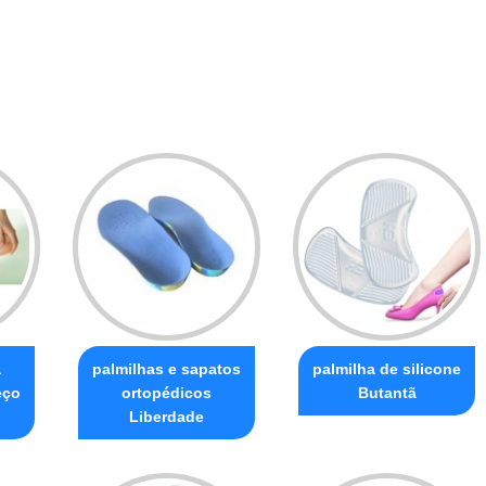
a
palmilhas e sapatos
palmilha de silicone
eço
ortopédicos
Butantã
Liberdade