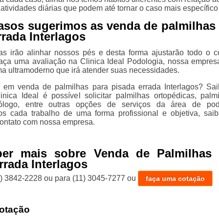
atividades diárias que podem até tornar o caso mais específico
asos sugerimos as venda de palmilhas
rrada Interlagos
as irão alinhar nossos pés e desta forma ajustarão todo o c
aça uma avaliação na Clinica Ideal Podologia, nossa empres
a ultramoderno que irá atender suas necessidades.
e em venda de palmilhas para pisada errada Interlagos? Sa
inica Ideal é possível solicitar palmilhas ortopédicas, palm
dólogo, entre outras opções de serviços da área de pod
s cada trabalho de uma forma profissional e objetiva, sai
ontato com nossa empresa.
ber mais sobre Venda de Palmilhas 
rrada Interlagos
1) 3842-2228
ou para
(11) 3045-7277
ou
faça uma cotação
otação