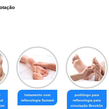
otação
e
tratamento com
podólogo para
al
reflexologia Sumaré
reflexologia para
aim
circulação Brooklin