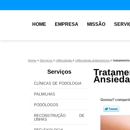
HOME
EMPRESA
MISSÃO
SERVI
Home
»
Serviços
»
reflexologia
»
reflexologia antiestresse
»
tratamento
Tratam
Serviços
Ansieda
CLÍNICAS DE PODOLOGIA
PALMILHAS
Gostou? comparti
PODÓLOGOS
RECONSTRUÇÃO DE
UNHAS