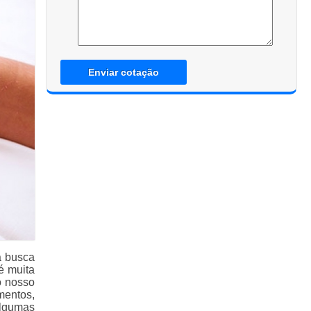
Enviar cotação
a busca
é muita
o nosso
mentos,
algumas