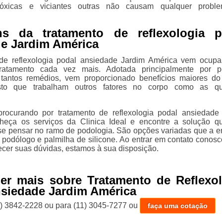
óxicas e viciantes outras não causam qualquer probl
ns da tratamento de reflexologia p
e Jardim América
 de reflexologia podal ansiedade Jardim América vem ocup
tratamento cada vez mais. Adotada principalmente por p
tantos remédios, vem proporcionado benefícios maiores d
isto que trabalham outros fatores no corpo como as qu
procurando por tratamento de reflexologia podal ansiedade
heça os serviços da Clinica Ideal e encontre a solução q
e pensar no ramo de podologia. São opções variadas que a 
 podólogo e palmilha de silicone. Ao entrar em contato conosc
ecer suas dúvidas, estamos à sua disposição.
er mais sobre Tratamento de Reflexol
siedade Jardim América
1) 3842-2228
ou para
(11) 3045-7277
ou
faça uma cotação