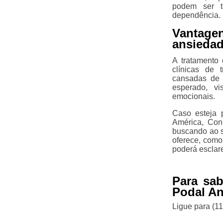
podem ser t
dependência.
Vantage
ansiedad
A tratamento
clínicas de 
cansadas de 
esperado, v
emocionais.
Caso esteja 
América, Con
buscando ao s
oferece, como
poderá esclar
Para sab
Podal An
Ligue para
(1