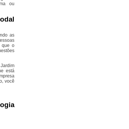
ema ou
odal
ando as
essoas
o que o
estões
 Jardim
ue está
empresa
o, você
ogia