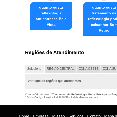
quanto custa
quanto custa
reflexologia
tratamento de
antiestresse Bela
reflexologia pod
Vista
calcanhar Bo
Retiro
Regiões de Atendimento
Selecione:
REGIÃO CENTRAL
ZONA OESTE
ZONA SU
Verifique as regiões que atendemos
O conteúdo do texto "
Tratamento de Reflexologia Podal Enxaqueca Pre
184 do Código Penal –
Lei 9610/98 - Lei de direitos autorais
.
Home
Empresa
Missão
Serviços
Contato
Mapa do