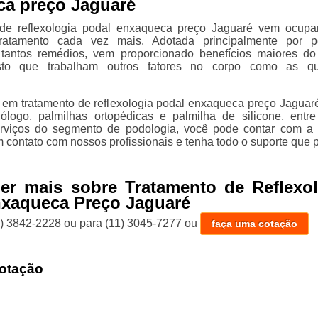
a preço Jaguaré
 de reflexologia podal enxaqueca preço Jaguaré vem ocup
tratamento cada vez mais. Adotada principalmente por p
tantos remédios, vem proporcionado benefícios maiores d
isto que trabalham outros fatores no corpo como as qu
 em tratamento de reflexologia podal enxaqueca preço Jaguar
ólogo, palmilhas ortopédicas e palmilha de silicone, entre
rviços do segmento de podologia, você pode contar com a 
m contato com nossos profissionais e tenha todo o suporte que p
er mais sobre Tratamento de Reflexol
nxaqueca Preço Jaguaré
1) 3842-2228
ou para
(11) 3045-7277
ou
faça uma cotação
otação