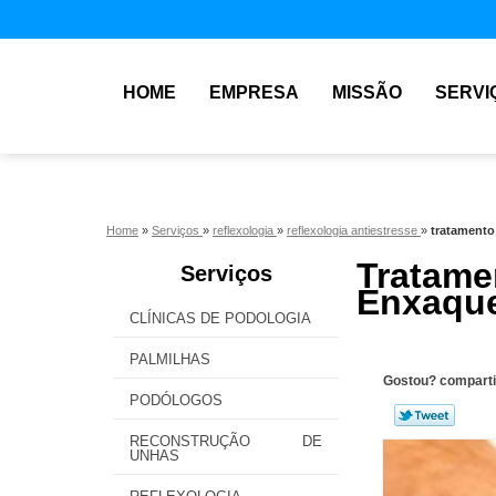
HOME
EMPRESA
MISSÃO
SERVI
Home
»
Serviços
»
reflexologia
»
reflexologia antiestresse
»
tratamento
Tratam
Serviços
Enxaque
CLÍNICAS DE PODOLOGIA
PALMILHAS
Gostou? comparti
PODÓLOGOS
RECONSTRUÇÃO DE
UNHAS