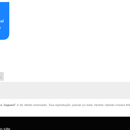
al
m
L
ço Jaguaré
" é de direito reservado. Sua reprodução, parcial ou total, mesmo citando nossos link
 site