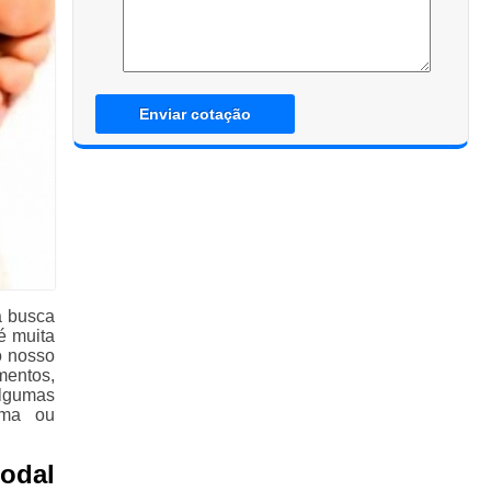
Enviar cotação
a busca
é muita
o nosso
mentos,
algumas
ema ou
odal