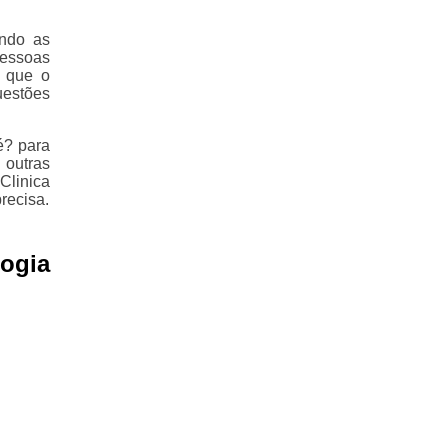
ando as
essoas
o que o
estões
é? para
 outras
Clinica
recisa.
ogia