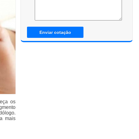
Enviar cotação
heça os
egmento
ólogo.
ba mais