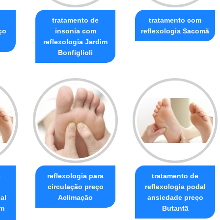
tratamento de
tratamento com
ço
insonia com
reflexologia Sacomã
reflexologia Jardim
Bonfiglioli
a
reflexologia para
tratamento de
circulação preço
reflexologia podal
al
Aclimação
ansiedade preço
im
Butantã