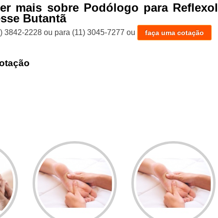
er mais sobre Podólogo para Reflexol
esse Butantã
1) 3842-2228
ou para
(11) 3045-7277
ou
faça uma cotação
otação