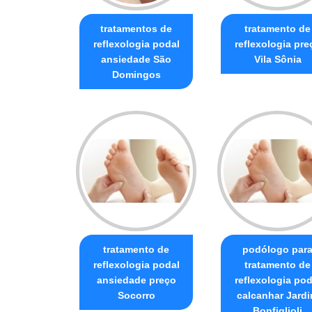
tratamentos de
tratamento de
reflexologia podal
reflexologia pre
ansiedade São
Vila Sônia
Domingos
tratamento de
podólogo par
reflexologia podal
tratamento de
ansiedade preço
reflexologia pod
Socorro
calcanhar Jard
Bonfiglioli