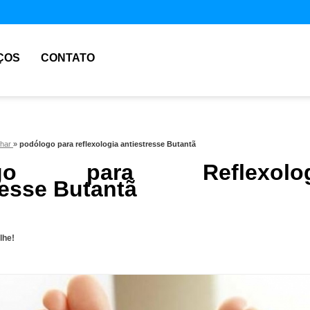
ÇOS
CONTATO
nhar
»
podólogo para reflexologia antiestresse Butantã
ogo para Reflexolog
resse Butantã
lhe!