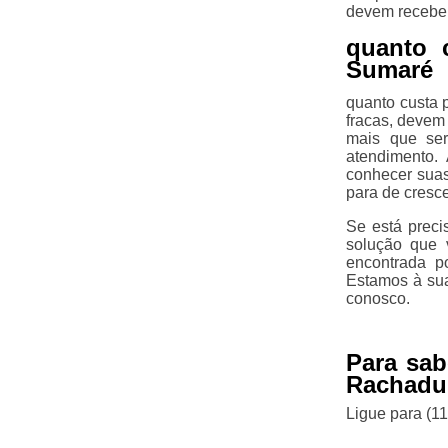
devem receber
quanto 
Sumaré
quanto custa 
fracas, devem 
mais que ser
atendimento.
conhecer suas
para de cresce
Se está preci
solução que 
encontrada p
Estamos à sua
conosco.
Para sab
Rachadu
Ligue para
(1