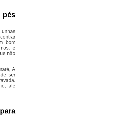
 pés
, unhas
contrar
 um bom
mos, e
que não
maré, A
ode ser
ravada.
o, fale
para