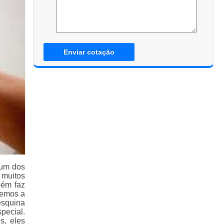
Enviar cotação
 um dos
muitos
bém faz
 temos a
esquina
pecial.
s, eles