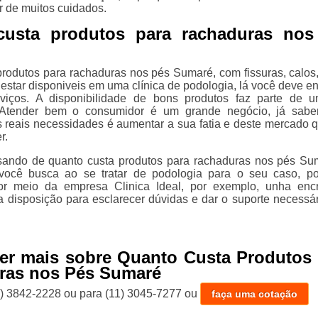
 de muitos cuidados.
custa produtos para rachaduras nos
produtos para rachaduras nos pés Sumaré, com fissuras, calos
estar disponiveis em uma clínica de podologia, lá você deve en
viços. A disponibilidade de bons produtos faz parte de
 Atender bem o consumidor é um grande negócio, já sabe
 reais necessidades é aumentar a sua fatia e deste mercado 
r.
sando de quanto custa produtos para rachaduras nos pés Su
você busca ao se tratar de podologia para o seu caso, p
or meio da empresa Clinica Ideal, por exemplo, unha enc
 disposição para esclarecer dúvidas e dar o suporte necessári
er mais sobre Quanto Custa Produtos 
ras nos Pés Sumaré
1) 3842-2228
ou para
(11) 3045-7277
ou
faça uma cotação