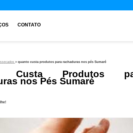
ÇOS
CONTATO
ressecados
»
quanto custa produtos para rachaduras nos pés Sumaré
o Custa Produtos pa
ras nos Pés Sumaré
lhe!