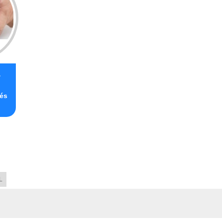
a
és
L