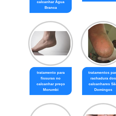
calcanhar Água
Branca
tratamento para
tratamentos pa
fissuras no
rachadura dos
calcanhar preço
calcanhares Sã
Morumbi
Domingos