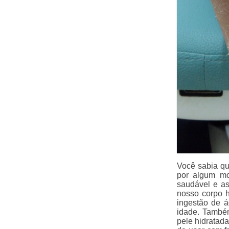
Você sabia qu
por algum mo
saudável e as
nosso corpo h
ingestão de á
idade. Também
pele hidratad