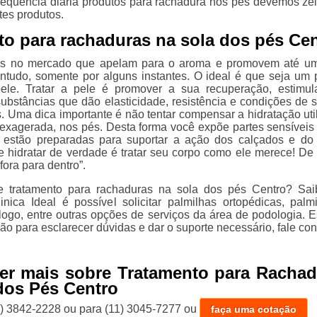
requência diária produtos para rachadura nos pés devemos zel
tes produtos.
to para rachaduras na sola dos pés Ce
os no mercado que apelam para o aroma e promovem até u
ntudo, somente por alguns instantes. O ideal é que seja um 
pele. Tratar a pele é promover a sua recuperação, estimu
ubstâncias que dão elasticidade, resistência e condições de s
s. Uma dica importante é não tentar compensar a hidratação uti
a exagerada, nos pés. Desta forma você expõe partes sensíveis
 estão preparadas para suportar a ação dos calçados e do
 hidratar de verdade é tratar seu corpo como ele merece! De 
fora para dentro”.
e tratamento para rachaduras na sola dos pés Centro? Sa
inica Ideal é possível solicitar palmilhas ortopédicas, palm
ólogo, entre outras opções de serviços da área de podologia. 
ão para esclarecer dúvidas e dar o suporte necessário, fale co
er mais sobre Tratamento para Rachad
dos Pés Centro
1) 3842-2228
ou para
(11) 3045-7277
ou
faça uma cotação