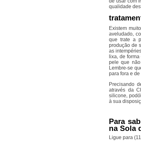
de usar com f
qualidade des
tratamen
Existem muit
aveludado, co
que trate a 
produção de s
as intempérie
lixa, de form
pele que não
Lembre-se que
para fora e de 
Precisando d
através da Cl
silicone, pod
à sua disposiç
Para sab
na Sola 
Ligue para
(1