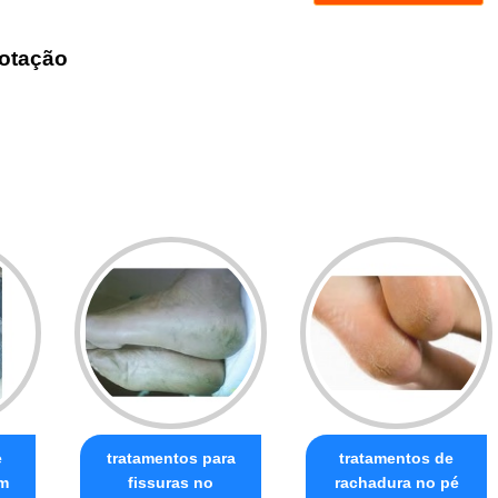
otação
e
tratamentos para
tratamentos de
im
fissuras no
rachadura no pé