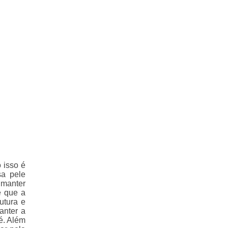
 isso é
sa pele
 manter
e que a
utura e
anter a
é. Além