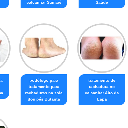
calcanhar Sumaré
Saúde
ra
podólogo para
tratamento de
tratamento para
rachadura no
ma
rachaduras na sola
calcanhar Alto da
dos pés Butantã
Lapa