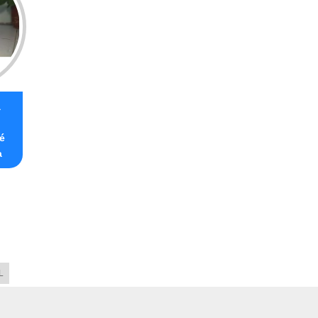
a
é
a
L