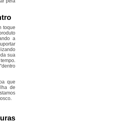
ar pela
ntro
m toque
produto
lando a
uportar
lizando
 da sua
 tempo.
“dentro
iba que
ilha de
Estamos
nosco.
uras