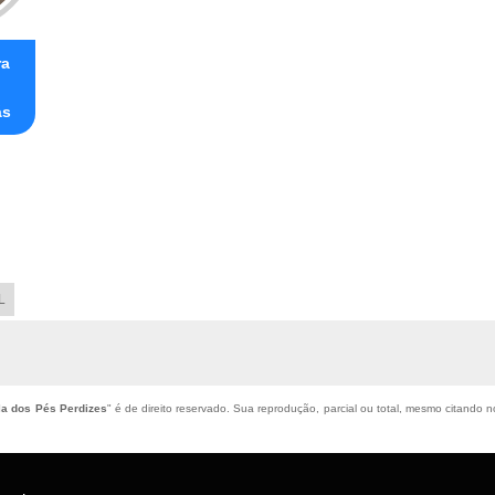
ra
ás
L
la dos Pés Perdizes
" é de direito reservado. Sua reprodução, parcial ou total, mesmo citando no