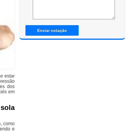
Enviar cotação
e estar
pressão
tes dos
 pés em
sola
o, como
endo e