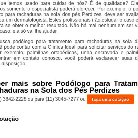
ue temos usado para cuidar de nós? É de qualidade? Cla
os somente o especialista poderá oferecer. Por exemplo, o p
to para rachaduras na sola dos pés Perdizes, deve ser avali
 um dermatologista. Estes profissionais irão estudar o caso e 
a se obter o melhor resultado. Não há mal nenhum em ser v
caso, ela só vai lhe ajudar.
sca podólogo para tratamento para rachaduras na sola d
ê pode contar com a Clinica Ideal para solicitar serviços do 
or exemplo, palmilhas ortopédicas, unha encravada e palm
 entrar em contato conosco, você poderá esclarecer suas d
 disposição.
ber mais sobre Podólogo para Tratam
haduras na Sola dos Pés Perdizes
1) 3842-2228
ou para
(11) 3045-7277
ou
faça uma cotação
otação