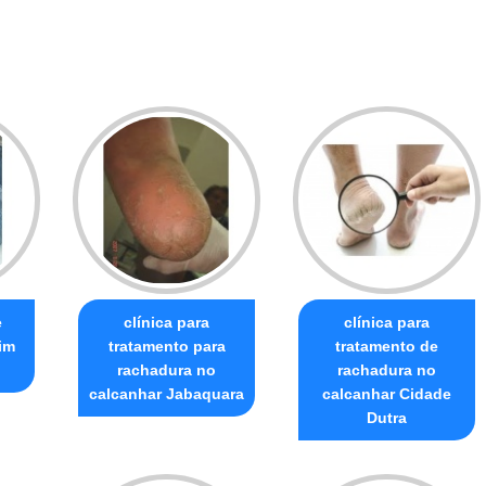
e
clínica para
clínica para
im
tratamento para
tratamento de
rachadura no
rachadura no
calcanhar Jabaquara
calcanhar Cidade
Dutra