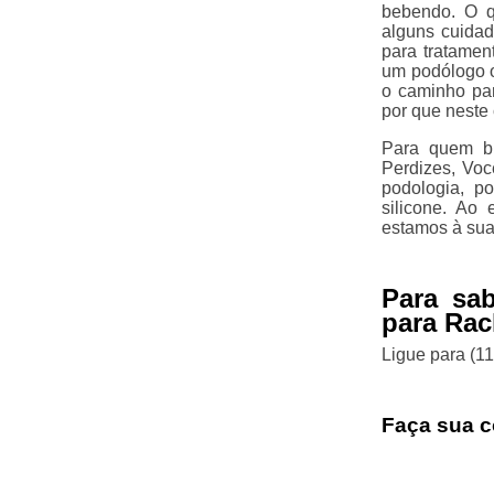
bebendo. O q
alguns cuidad
para tratamen
um podólogo ou
o caminho par
por que neste 
Para quem bu
Perdizes, Voc
podologia, p
silicone. Ao
estamos à sua
Para sa
para Rac
Ligue para
(1
Faça sua c