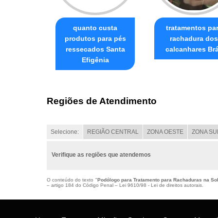
quanto custa
tratamentos pa
produtos para pés
rachadura dos
ressecados Santa
calcanhares Br
Efigênia
Regiões de Atendimento
Selecione:
REGIÃO CENTRAL
ZONA OESTE
ZONA SU
Verifique as regiões que atendemos
O conteúdo do texto "
Podólogo para Tratamento para Rachaduras na So
– artigo 184 do Código Penal –
Lei 9610/98 - Lei de direitos autorais
.