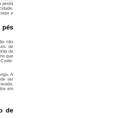
a perda
cidade,
corpo e
 pés
ção não
nais de
onta da
smo que
 Cuide-
anga, A
ode ser
ravada.
trar em
o de