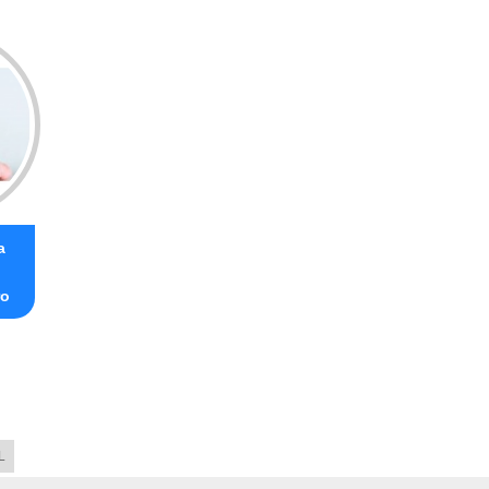
a
ro
L