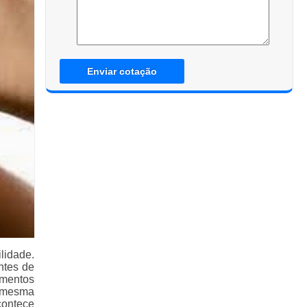
Enviar cotação
lidade.
ntes de
ementos
 mesma
contece