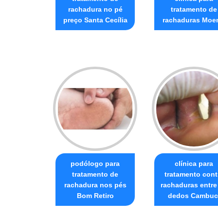
rachadura no pé
tratamento de
preço Santa Cecília
rachaduras Moe
podólogo para
clínica para
tratamento de
tratamento cont
rachadura nos pés
rachaduras entre
Bom Retiro
dedos Cambuc