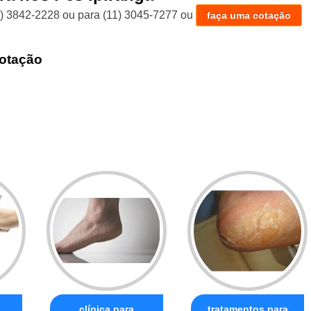
1) 3842-2228
ou para
(11) 3045-7277
ou
faça uma cotação
otação
clínica para
tratamentos para