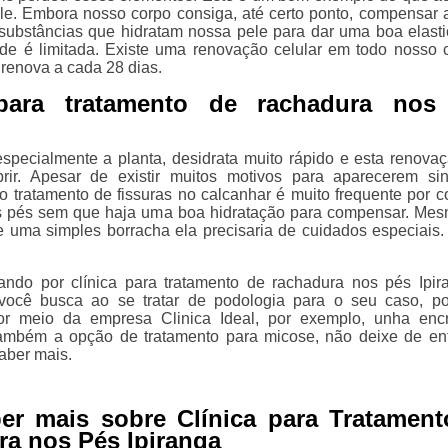
e. Embora nosso corpo consiga, até certo ponto, compensar 
 substâncias que hidratam nossa pele para dar uma boa elasti
de é limitada. Existe uma renovação celular em todo nosso 
 renova a cada 28 dias.
 para tratamento de rachadura nos
specialmente a planta, desidrata muito rápido e esta renova
rir. Apesar de existir muitos motivos para aparecerem si
 o tratamento de fissuras no calcanhar é muito frequente por c
s pés sem que haja uma boa hidratação para compensar. Me
e uma simples borracha ela precisaria de cuidados especiais.
ndo por clínica para tratamento de rachadura nos pés Ipir
você busca ao se tratar de podologia para o seu caso, p
or meio da empresa Clinica Ideal, por exemplo, unha enc
ambém a opção de tratamento para micose, não deixe de en
aber mais.
er mais sobre Clínica para Tratament
a nos Pés Ipiranga