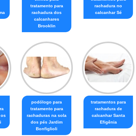
tratamento para
rachadura no
ma
rachadura dos
calcanhar Sé
calcanhares
Brooklin
podólogo para
tratamentos para
ra
tratamento para
rachadura de
 os
rachaduras na sola
calcanhar Santa
i
dos pés Jardim
Efigênia
Bonfiglioli