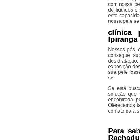
com nossa pel
de líquidos e
esta capacida
nossa pele se
clínica
Ipiranga
Nossos pés, e
consegue sup
desidratação,
exposição do
sua pele foss
se!
Se está busca
solução que 
encontrada p
Oferecemos t
contato para s
Para sab
Rachadur