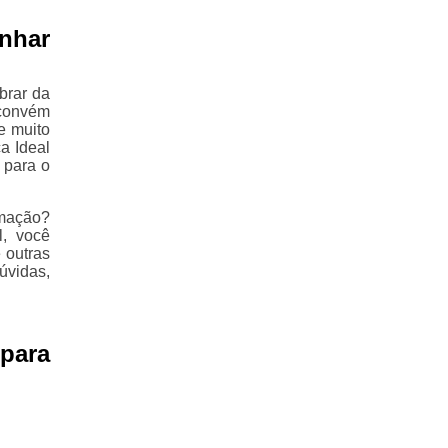
anhar
brar da
 convém
e muito
a Ideal
 para o
imação?
l, você
 outras
úvidas,
 para