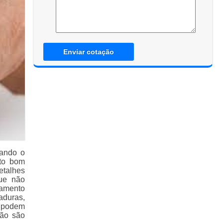
Enviar cotação
uando o
to bom
etalhes
ue não
tamento
aduras,
e podem
não são