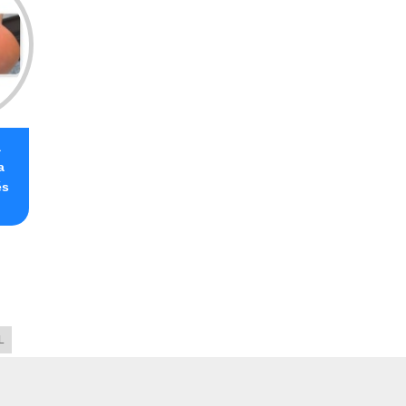
a
a
és
L