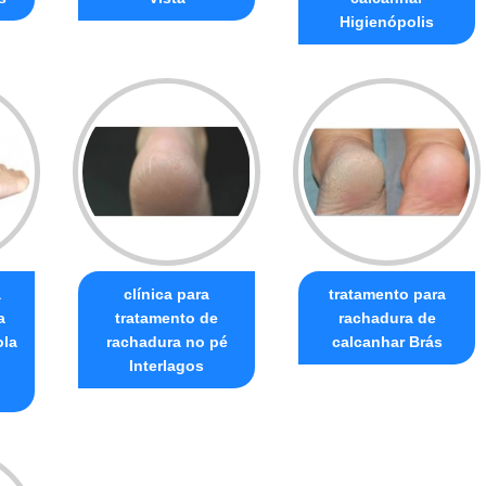
Higienópolis
a
clínica para
tratamento para
a
tratamento de
rachadura de
ola
rachadura no pé
calcanhar Brás
Interlagos