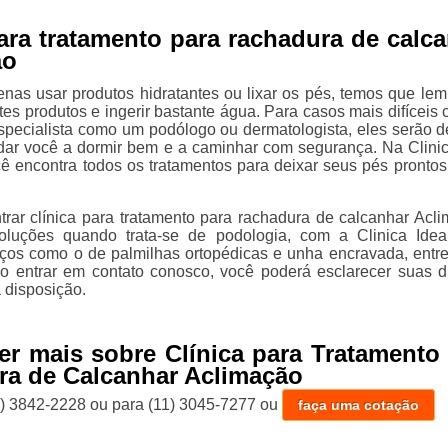
para tratamento para rachadura de calc
ão
nas usar produtos hidratantes ou lixar os pés, temos que lem
tes produtos e ingerir bastante água. Para casos mais difíceis
specialista como um podólogo ou dermatologista, eles serão d
udar você a dormir bem e a caminhar com segurança. Na Clinic
ê encontra todos os tratamentos para deixar seus pés prontos
trar clínica para tratamento para rachadura de calcanhar Acl
oluções quando trata-se de podologia, com a Clinica Idea
iços como o de palmilhas ortopédicas e unha encravada, entre
 Ao entrar em contato conosco, você poderá esclarecer suas d
 disposição.
er mais sobre Clínica para Tratamento
a de Calcanhar Aclimação
1) 3842-2228
ou para
(11) 3045-7277
ou
faça uma cotação