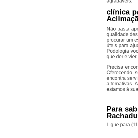
agradáveis.
clínica 
Aclimaç
Não basta ape
qualidade des
procurar um e
úteis para aj
Podologia voc
que der e vier.
Precisa encon
Oferecendo s
encontra serv
alternativas.
estamos à sua
Para sab
Rachadur
Ligue para
(1