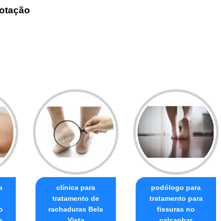
otação
a
clínica para
podólogo para
tratamento de
tratamento para
o
rachaduras Bela
fissuras no
s
Vista
calcanhar