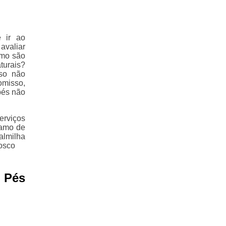
 ir ao
avaliar
omo são
turais?
aso não
omisso,
pés não
erviços
ramo de
almilha
nosco
 Pés