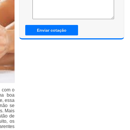
Enviar cotação
, com o
ma boa
e, essa
 não se
s. Mais
stão de
ito, os
arentes