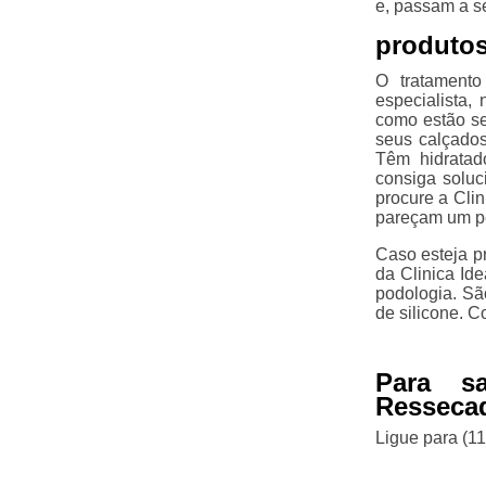
e, passam a s
produtos
O tratamento
especialista,
como estão se
seus calçados
Têm hidratad
consiga soluc
procure a Cli
pareçam um p
Caso esteja p
da Clinica Id
podologia. Sã
de silicone. 
Para s
Resseca
Ligue para
(1