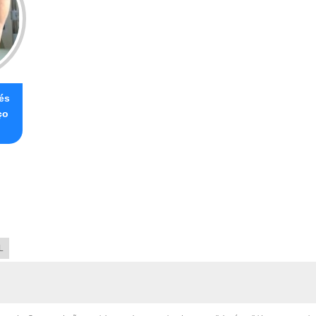
és
ço
L