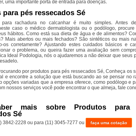
er, uma importante porta de entrada para doenças.
 para pés ressecados Sé
 para rachadura no calcanhar é muito simples. Antes de
 neste caso o médico dermatologista ou o podólogo, procure 
us hábitos. Como está sua dieta de água e de alimentos? C
? Mais abertos ou mais fechados? São sintéticos ou mais na
o-os corretamente? Ajustando estes cuidados básicos e c
ionar o problema, ou queira fazer uma avaliação sem compr
nica Ideal Podologia, nós o ajudaremos a não deixar que seus 
esadelo.
rocurando por produtos para pés ressecados Sé, Conheça os s
eal e encontre a solução que está buscando ao se pensar no 
o opções variadas que a empresa oferece, como podólogo e p
Com nossos serviços você pode encontrar o que almeja, fale co
aber mais sobre Produtos para
dos Sé
1) 3842-2228
ou para
(11) 3045-7277
ou
faça uma cotação