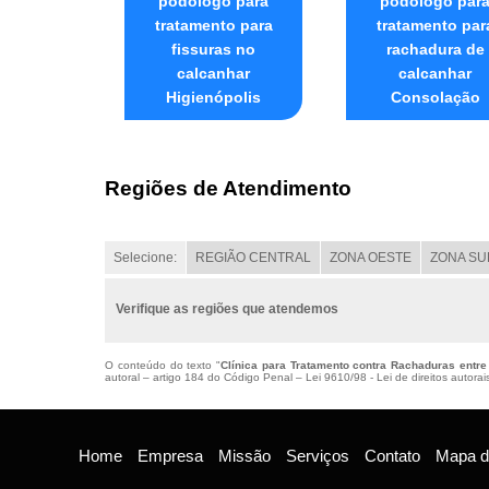
podólogo para
podólogo par
tratamento para
tratamento par
fissuras no
rachadura de
calcanhar
calcanhar
Higienópolis
Consolação
Regiões de Atendimento
Selecione:
REGIÃO CENTRAL
ZONA OESTE
ZONA SU
Verifique as regiões que atendemos
O conteúdo do texto "
Clínica para Tratamento contra Rachaduras entr
autoral – artigo 184 do Código Penal –
Lei 9610/98 - Lei de direitos autorai
Home
Empresa
Missão
Serviços
Contato
Mapa do