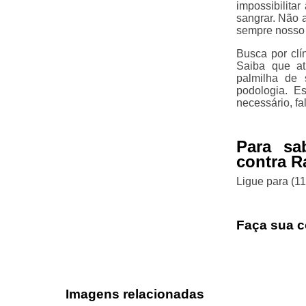
impossibilita
sangrar. Não 
sempre nosso 
Busca por clí
Saiba que atr
palmilha de 
podologia. E
necessário, fa
Para sa
contra R
Ligue para
(1
Faça sua c
Imagens relacionadas