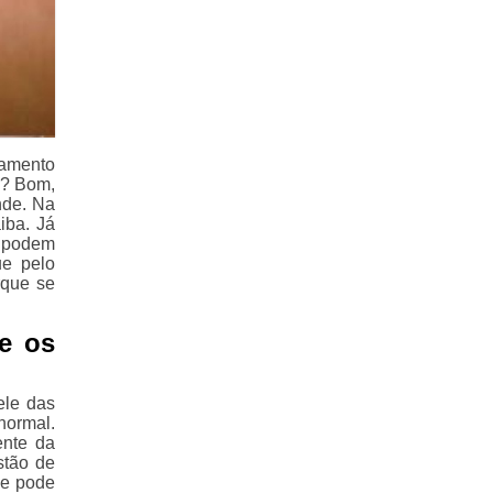
tamento
o? Bom,
nde. Na
iba. Já
s podem
ue pelo
rque se
re os
ele das
normal.
ente da
stão de
ue pode