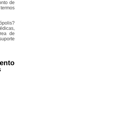
onto de
 termos
ópolis?
édicas,
área de
suporte
ento
s