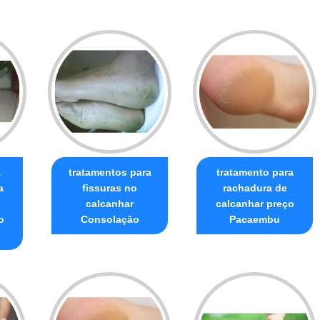
a
tratamentos para
tratamento para
a
fissuras no
rachadura de
calcanhar
calcanhar preço
o
Consolação
Pacaembu