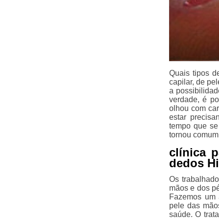
Quais tipos d
capilar, de p
a possibilidad
verdade, é po
olhou com ca
estar precis
tempo que se 
tornou comum
clínica 
dedos Hi
Os trabalhado
mãos e dos pé
Fazemos um al
pele das mão
saúde. O trat