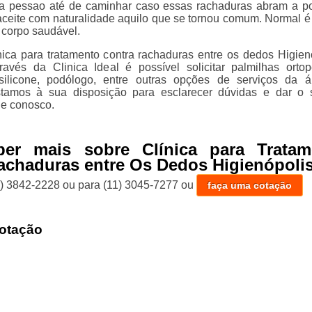
r a pessao até de caminhar caso essas rachaduras abram a p
aceite com naturalidade aquilo que se tornou comum. Normal é
corpo saudável.
nica para tratamento contra rachaduras entre os dedos Higien
avés da Clinica Ideal é possível solicitar palmilhas ortop
silicone, podólogo, entre outras opções de serviços da 
stamos à sua disposição para esclarecer dúvidas e dar o 
le conosco.
ber mais sobre Clínica para Tratam
achaduras entre Os Dedos Higienópoli
1) 3842-2228
ou para
(11) 3045-7277
ou
faça uma cotação
otação