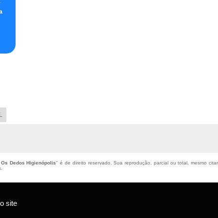
a
a
L
e Os Dedos Higienópolis
" é de direito reservado. Sua reprodução, parcial ou total, mesmo cita
s
.
 site