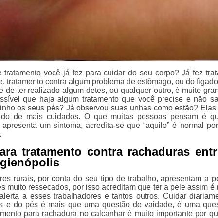
e tratamento você já fez para cuidar do seu corpo? Já fez tra
ele, tratamento contra algum problema de estômago, ou do fígad
e de ter realizado algum detes, ou qualquer outro, é muito gra
ssível que haja algum tratamento que você precise e não sa
rinho os seus pés? Já observou suas unhas como estão? Ela
ando de mais cuidados. O que muitas pessoas pensam é q
apresenta um sintoma, acredita-se que “aquilo” é normal po
.
para tratamento contra rachaduras ent
gienópolis
res rurais, por conta do seu tipo de trabalho, apresentam a p
s muito ressecados, por isso acreditam que ter a pele assim é 
erta a esses trabalhadores e tantos outros. Cuidar diariam
s e do pés é mais que uma questão de vaidade, é uma que
amento para rachadura no calcanhar é muito importante por q