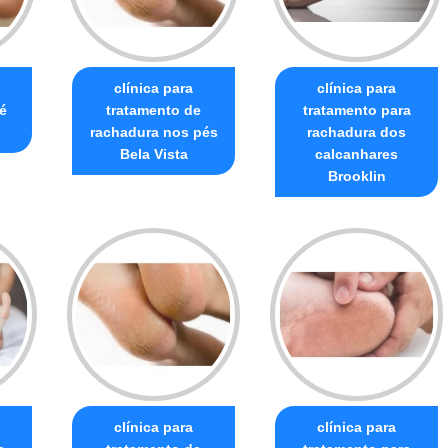
clínica para
clínica para
é
tratamento de
tratamento para
rachadura nos pés
rachadura dos
Bela Vista
calcanhares
Brooklin
clínica para
clínica para