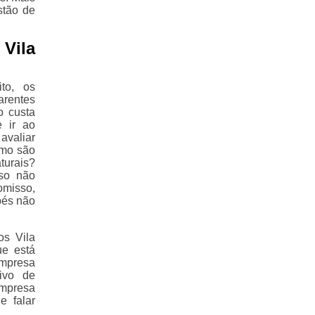
stão de
Vila
to, os
arentes
o custa
e ir ao
avaliar
omo são
turais?
aso não
omisso,
pés não
os Vila
ue está
empresa
ivo de
empresa
e falar