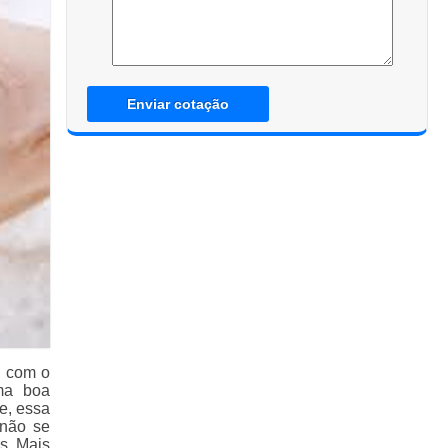
Enviar cotação
, com o
ma boa
e, essa
 não se
s. Mais