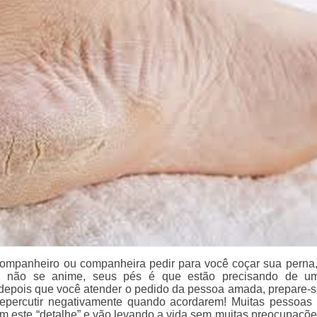
ompanheiro ou companheira pedir para você coçar sua perna
, não se anime, seus pés é que estão precisando de u
 depois que você atender o pedido da pessoa amada, prepare-s
repercutir negativamente quando acordarem! Muitas pessoas
 este “detalhe” e vão levando a vida sem muitas preocupaçõe