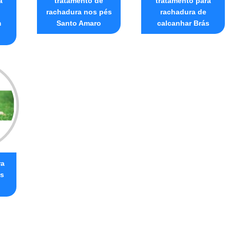
a
tratamento de
tratamento para
rachadura nos pés
rachadura de
m
Santo Amaro
calcanhar Brás
ra
és