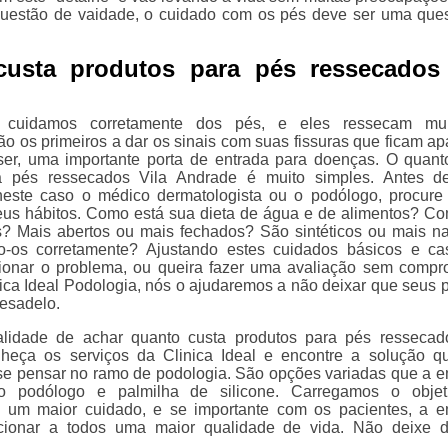
uestão de vaidade, o cuidado com os pés deve ser uma que
custa produtos para pés ressecados 
cuidamos corretamente dos pés, e eles ressecam mui
ão os primeiros a dar os sinais com suas fissuras que ficam ap
er, uma importante porta de entrada para doenças. O quant
a pés ressecados Vila Andrade é muito simples. Antes d
 neste caso o médico dermatologista ou o podólogo, procure 
us hábitos. Como está sua dieta de água e de alimentos? C
? Mais abertos ou mais fechados? São sintéticos ou mais na
o-os corretamente? Ajustando estes cuidados básicos e c
ionar o problema, ou queira fazer uma avaliação sem compr
nica Ideal Podologia, nós o ajudaremos a não deixar que seus 
esadelo.
alidade de achar quanto custa produtos para pés ressecad
heça os serviços da Clinica Ideal e encontre a solução q
e pensar no ramo de podologia. São opções variadas que a 
o podólogo e palmilha de silicone. Carregamos o objet
 um maior cuidado, e se importante com os pacientes, a 
cionar a todos uma maior qualidade de vida. Não deixe d