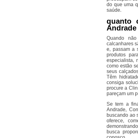
do que uma q
saúde.
quanto 
Andrade
Quando não 
calcanhares s
e, passam a s
produtos par
especialista,
como estão se
seus calçados
Têm hidratad
consiga soluc
procure a Cli
pareçam um p
Se tem a fin
Andrade, Con
buscando ao s
oferece, com
demonstrando
busca propor
conosco.