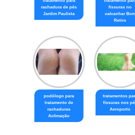
tratamento para
tratamento par
rachadura de pés
fissuras no
Jardim Paulista
calcanhar Bo
Retiro
podólogo para
tratamentos pa
tratamento de
fissuras nos p
rachaduras
Aeroporto
Aclimação