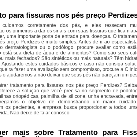
to para fissuras nos pés preço Perdize
cuidamos corretamente dos pés, e eles ressecam mui
ão os primeiros a dar os sinais com suas fissuras que ficam ap
er, uma importante porta de entrada para doenças. O tratamen
és preço Perdizes é muito simples. Antes de ir ao especialista
o dermatologista ou o podólogo, procure avaliar como est
o está sua dieta de água e de alimentos? Como são seus ca
ou mais fechados? São sintéticos ou mais naturais? Têm hidra
 Ajustando estes cuidados básicos e caso não consiga soluc
queira fazer uma avaliação sem compromisso, procure a Clinic
s o ajudaremos a não deixar que seus pés não pareçam um pe
trar tratamento para fissuras nos pés preço Perdizes? Saib
 oferece a solução que você precisa no segmento de podolog
ilhas ortopédicas, palmilha de silicone, unha encravada, entre
arregamos o objetivo de demonstrando um maior cuidado
om os pacientes, a empresa busca proporcionar a todos um
ida. Não deixe de falar conosco.
ber mais sobre Tratamento para Fiss