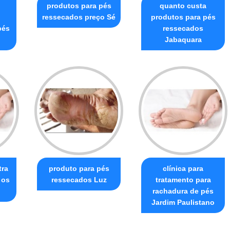
produtos para pés
quanto custa
ressecados preço Sé
produtos para pés
pés
ressecados
Jabaquara
tra
produto para pés
clínica para
 os
ressecados Luz
tratamento para
rachadura de pés
Jardim Paulistano