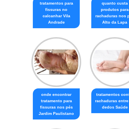
tratamentos para
quanto custa
fissuras no
produtos para
calcanhar Vila
rachaduras nos 
Andrade
Alto da Lapa
onde encontrar
tratamentos con
tratamento para
rachaduras entre
fissuras nos pés
dedos Saúde
Jardim Paulistano