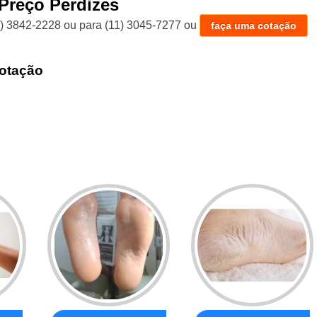
Preço Perdizes
1) 3842-2228
ou para
(11) 3045-7277
ou
faça uma cotação
otação