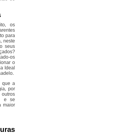
s
to, os
arentes
to para
, neste
ão seus
lçados?
tado-os
ionar o
a Ideal
sadelo.
a que a
ia, por
 outros
, e se
a maior
uras