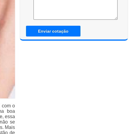
Enviar cotação
, com o
ma boa
e, essa
 não se
s. Mais
stão de