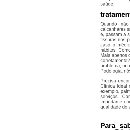
saúde.
tratamen
Quando não 
calcanhares s
e, passam a s
fissuras nos p
caso o médic
hábitos. Com
Mais abertos 
corretamente?
problema, ou 
Podologia, nó
Precisa encon
Clinica Ideal
exemplo, palm
serviços. C
importante c
qualidade de v
Para sa