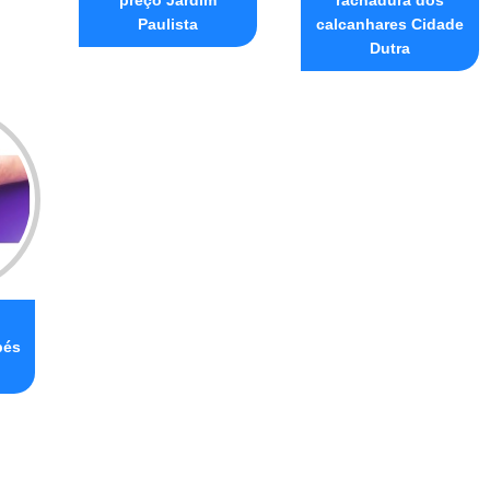
preço Jardim
rachadura dos
Paulista
calcanhares Cidade
Dutra
pés