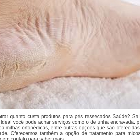
ntrar quanto custa produtos para pés ressecados Saúde? Sa
 Ideal você pode achar serviços como o de unha encravada, p
 palmilhas ortopédicas, entre outras opções que são oferecidas
ade. Oferecemos também a opção de tratamento para mico
r em contato para saber mais.