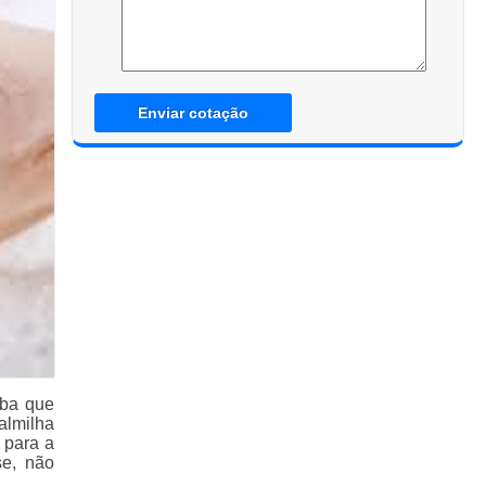
Enviar cotação
iba que
almilha
 para a
se, não