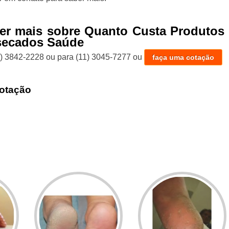
er mais sobre Quanto Custa Produtos 
secados Saúde
1) 3842-2228
ou para
(11) 3045-7277
ou
faça uma cotação
otação