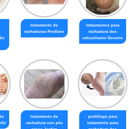
tratamento de
tratamentos para
rachaduras Perdizes
rachadura dos
és
calcanhares Socorro
és
tratamento de
podólogo para
lin
rachadura nos pés
tratamento para