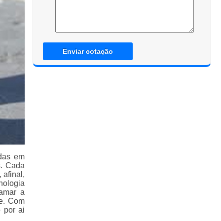
Enviar cotação
adas em
s. Cada
afinal,
nologia
hamar a
re. Com
 por ai