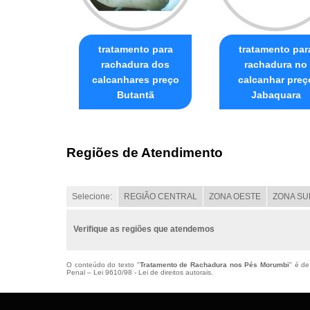
tratamento para
tratamento par
rachadura dos
rachadura no
calcanhares preço
calcanhar preç
Butantã
Jabaquara
Regiões de Atendimento
Selecione:
REGIÃO CENTRAL
ZONA OESTE
ZONA SU
Verifique as regiões que atendemos
O conteúdo do texto "
Tratamento de Rachadura nos Pés Morumbi
" é de
Penal –
Lei 9610/98 - Lei de direitos autorais
.