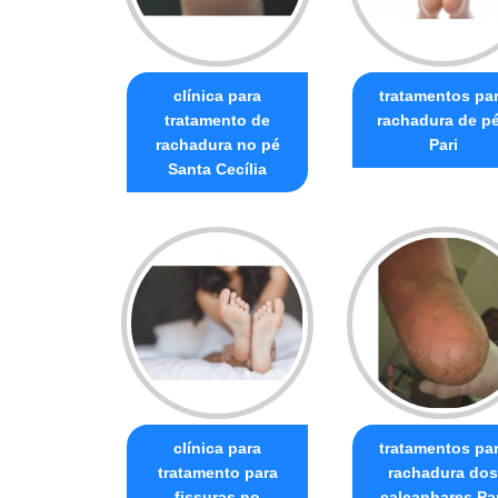
clínica para
tratamentos pa
tratamento de
rachadura de p
rachadura no pé
Pari
Santa Cecília
clínica para
tratamentos pa
tratamento para
rachadura dos
fissuras no
calcanhares Par