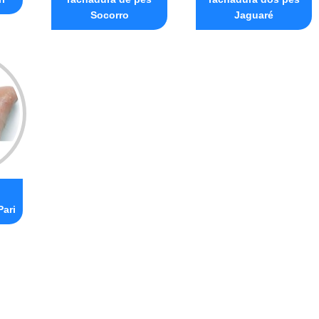
Socorro
Jaguaré
Pari