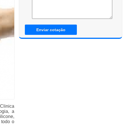
Enviar cotação
Clinica
ogia, a
licone,
 todo o