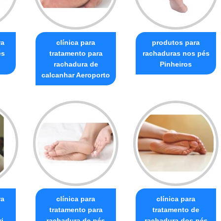
ra
clínica para
produtos para
és
tratamento para
rachaduras nos pés
rachadura de
Pinheiros
calcanhar Aeroporto
ra
clínica para
clínica para
tratamento para
tratamento de
i
rachadura de pés
rachadura dos pés