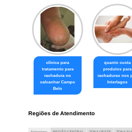
clínica para
quanto custa
tratamento para
produtos para
rachadura no
rachaduras nos 
calcanhar Campo
Interlagos
Belo
Regiões de Atendimento
Selecione:
REGIÃO CENTRAL
ZONA OESTE
ZONA SU