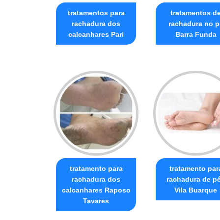
tratamentos para
tratamentos d
rachadura dos
rachadura no p
calcanhares Pari
Barra Funda
tratamento para
tratamento par
rachadura dos
rachadura de p
calcanhares Raposo
Vila Buarque
Tavares