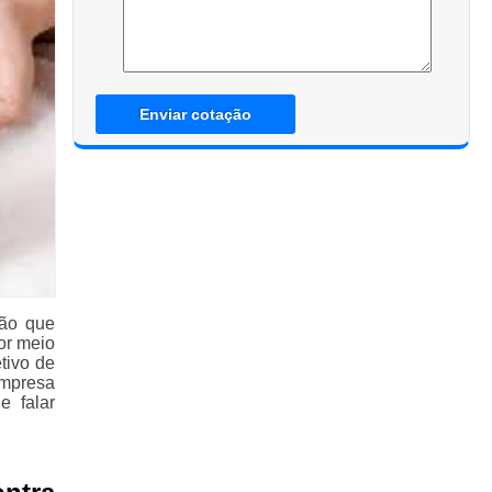
Enviar cotação
ção que
or meio
tivo de
empresa
e falar