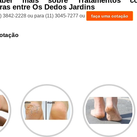
aber mais sobre Tratamentos co
as entre Os Dedos Jardins
1) 3842-2228
ou para
(11) 3045-7277
ou
faça uma cotação
otação