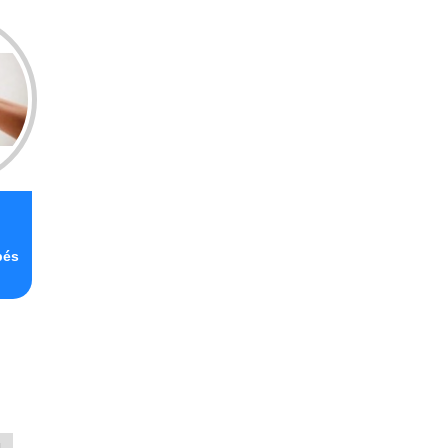
pés
L