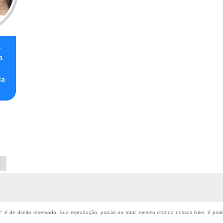
a
a
da
L
m
" é de direito reservado. Sua reprodução, parcial ou total, mesmo citando nossos links, é proi