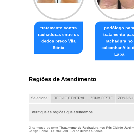
tratamento contra
podólogo par
rachaduras entre os
tratamento par
dedos preço Vila
rachadura no
Sônia
calcanhar Alto 
Lapa
Regiões de Atendimento
Selecione:
REGIÃO CENTRAL
ZONA OESTE
ZONA SU
Verifique as regiões que atendemos
O conteúdo do texto "
Tratamento de Rachadura nos Pés Cidade Jardi
Código Penal –
Lei 9610/98 - Lei de direitos autorais
.