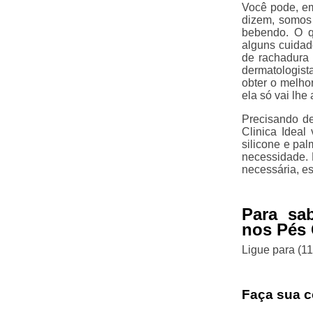
Você pode, em
dizem, somos
bebendo. O q
alguns cuidad
de rachadura
dermatologista
obter o melho
ela só vai lhe 
Precisando d
Clinica Idea
silicone e pal
necessidade. 
necessária, e
Para sa
nos Pés 
Ligue para
(1
Faça sua c