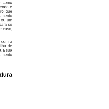
o, como
endo e
ro que
tamento
o ou um
para se
e caso,
e com a
ilha de
a a sua
timento
dura