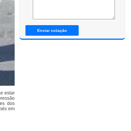
Enviar cotação
e estar
pressão
tes dos
 pés em