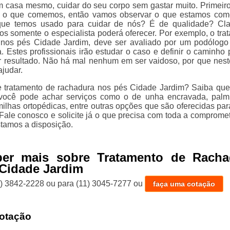
 casa mesmo, cuidar do seu corpo sem gastar muito. Primeir
 o que comemos, então vamos observar o que estamos com
ue temos usado para cuidar de nós? É de qualidade? Cla
os somente o especialista poderá oferecer. Por exemplo, o tra
 nos pés Cidade Jardim, deve ser avaliado por um podólog
. Estes profissionais irão estudar o caso e definir o caminho 
r resultado. Não há mal nenhum em ser vaidoso, por que nest
ajudar.
e tratamento de rachadura nos pés Cidade Jardim? Saiba qu
l você pode achar serviços como o de unha encravada, palm
milhas ortopédicas, entre outras opções que são oferecidas par
Fale conosco e solicite já o que precisa com toda a comprome
stamos a disposição.
ber mais sobre Tratamento de Racha
Cidade Jardim
1) 3842-2228
ou para
(11) 3045-7277
ou
faça uma cotação
otação