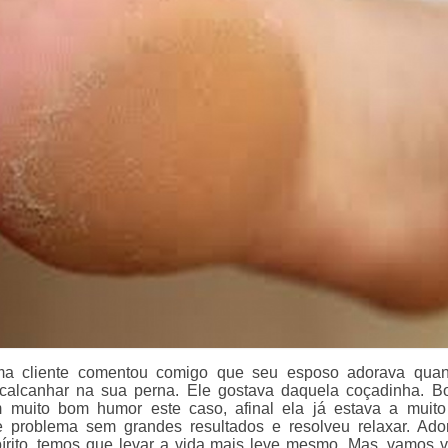
ma cliente comentou comigo que seu esposo adorava quan
calcanhar na sua perna. Ele gostava daquela coçadinha. B
 muito bom humor este caso, afinal ela já estava a muit
e problema sem grandes resultados e resolveu relaxar. Ado
írito, temos que levar a vida mais leve mesmo. Mas, vamos 