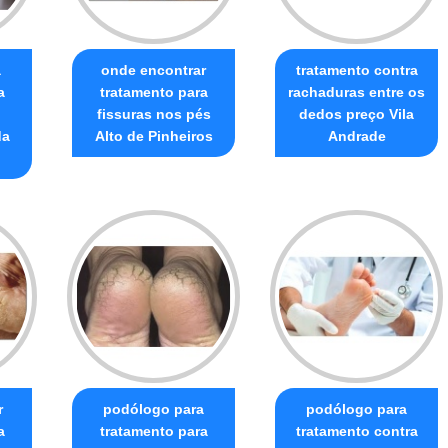
a
onde encontrar
tratamento contra
a
tratamento para
rachaduras entre os
fissuras nos pés
dedos preço Vila
da
Alto de Pinheiros
Andrade
r
podólogo para
podólogo para
a
tratamento para
tratamento contra