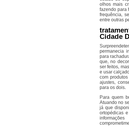
olhos mais cr
fazendo para 
frequência, s
entre outras p
tratame
Cidade D
Surpreendete
permanecia i
para rachadur
que, no decor
ser feitos, ma
e usar calçado
com produtos 
ajustes, con
para os dois.
Para quem bu
Atuando no se
já que dispon
ortopédicas 
informaçõe
comprometime