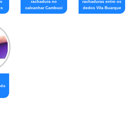
és
rachadura no
rachaduras entre os
os
calcanhar Cambuci
dedos Vila Buarque
pés