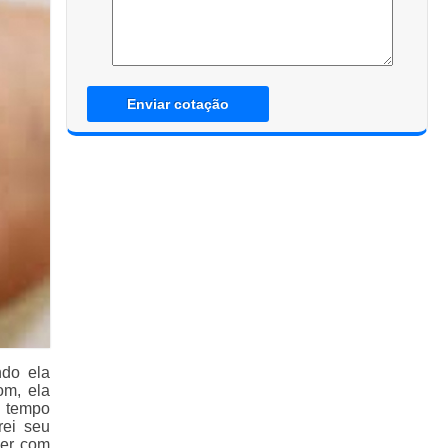
Enviar cotação
do ela
om, ela
o tempo
rei seu
ver com