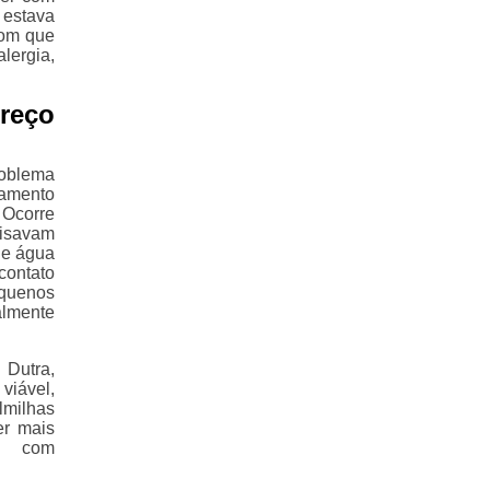
 estava
com que
lergia,
reço
oblema
tamento
 Ocorre
cisavam
de água
contato
equenos
almente
 Dutra,
viável,
lmilhas
er mais
es com