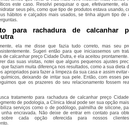
íticos este caso. Resolvi pesquisar o que, efetivamente, ela
hidratar seus pés, como que tipo de produtos estava usando, 
eus hábitos e calçados mais usados, se tinha algum tipo de a
erguntas.
nto para rachadura de calcanhar p
utra
mente, ela me disse que fazia tudo correto, mas seu pr
nsistentemente. Sugeri então para que iniciassemos um tra
a de calcanhar preço Cidade Dutra, e ela aceitou prontamente.
rer das suas visitas, notei que alguns pequenos ajustes pre
s que faziam muita diferença nos resultados, como a sua dieta 
s apropriados para fazer a limpeza da sua casa e assim evitar 
químicos, deixando de irritar sua pele. Então, com esses p
seguimos que os prazeres do seu relacionamento fossem re
sca tratamento para rachadura de calcanhar preço Cidade
gmento de podologia, a Clinica Ideal pode ser sua opção mais 
ibiliza serviços como o de podólogo, palmilha de silicone, pa
e unha encravada. Não deixe de entrar em contato para obt
s sobre cada opção oferecida para nossos client
nto.