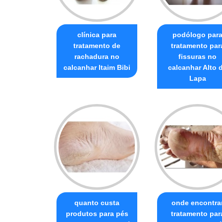
clínica para
podólogo par
tratamento de
tratamento par
rachadura no
fissuras no
calcanhar Itaim Bibi
calcanhar Alto 
Lapa
quanto custa
onde encontra
produtos para pés
tratamento par