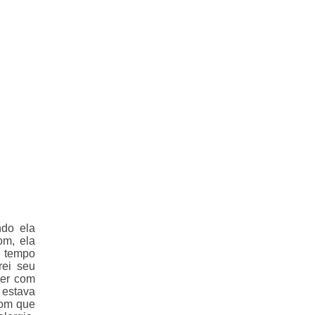
do ela
om, ela
o tempo
rei seu
ver com
 estava
com que