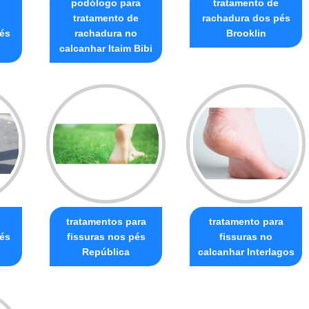
podólogo para
tratamento de
tratamento de
rachadura dos pés
és
rachadura no
Brooklin
calcanhar Itaim Bibi
tratamentos para
tratamento para
és
fissuras nos pés
fissuras no
República
calcanhar Interlagos