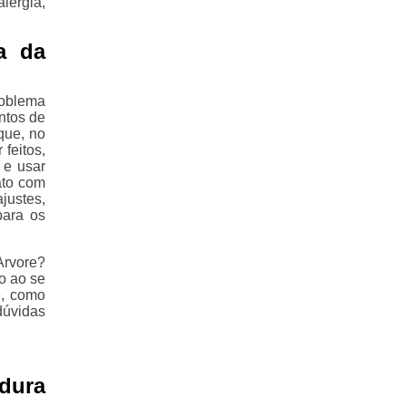
lergia,
a da
oblema
ntos de
que, no
feitos,
 e usar
ato com
justes,
para os
rvore?
o ao se
e, como
dúvidas
dura