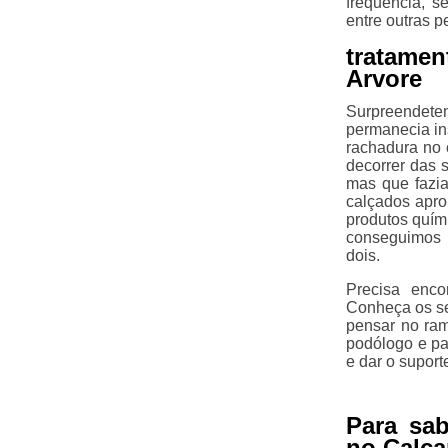
frequência, s
entre outras p
tratame
Arvore
Surpreendete
permanecia in
rachadura no 
decorrer das s
mas que fazia
calçados apro
produtos quími
conseguimos 
dois.
Precisa enco
Conheça os se
pensar no ra
podólogo e pa
e dar o suport
Para sa
no Calca