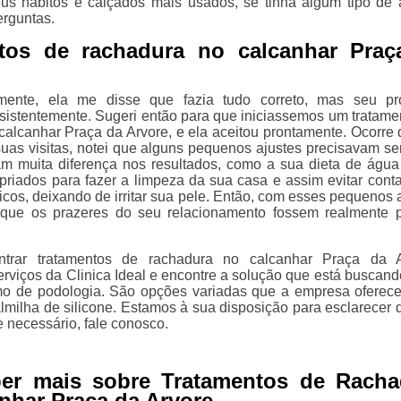
eus hábitos e calçados mais usados, se tinha algum tipo de a
erguntas.
ntos de rachadura no calcanhar Praç
mente, ela me disse que fazia tudo correto, mas seu pr
sistentemente. Sugeri então para que iniciassemos um tratame
calcanhar Praça da Arvore, e ela aceitou prontamente. Ocorre 
uas visitas, notei que alguns pequenos ajustes precisavam ser 
m muita diferença nos resultados, como a sua dieta de água
priados para fazer a limpeza da sua casa e assim evitar cont
cos, deixando de irritar sua pele. Então, com esses pequenos a
que os prazeres do seu relacionamento fossem realmente 
ntrar tratamentos de rachadura no calcanhar Praça da A
rviços da Clinica Ideal e encontre a solução que está buscand
mo de podologia. São opções variadas que a empresa oferec
lmilha de silicone. Estamos à sua disposição para esclarecer 
e necessário, fale conosco.
ber mais sobre Tratamentos de Racha
nhar Praça da Arvore