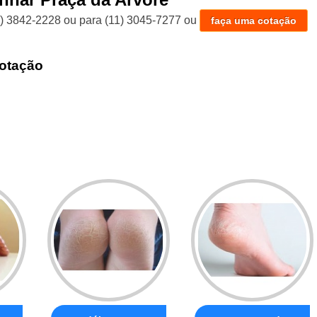
1) 3842-2228
ou para
(11) 3045-7277
ou
faça uma cotação
otação